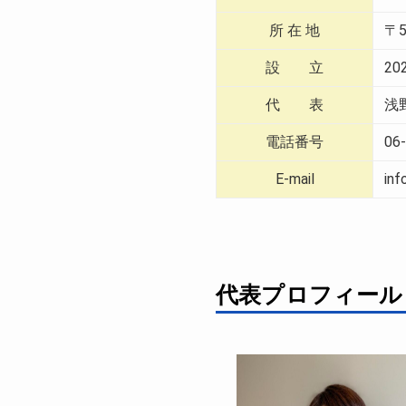
所 在 地
〒
設 立
20
代 表
浅
電話番号
06
E-mail
inf
代表プロフィール