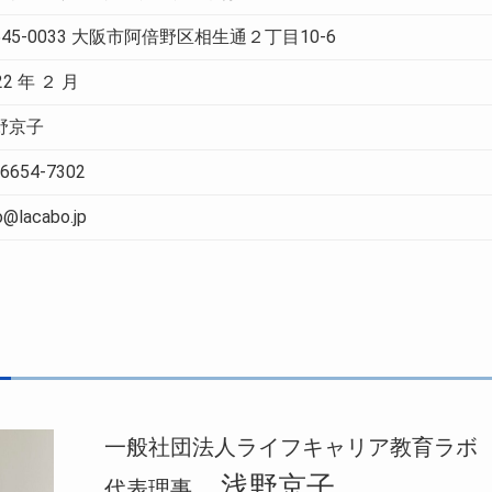
545-0033 大阪市阿倍野区相生通２丁目10-6
22 年 ２ 月
野京子
-6654-7302
o@lacabo.jp
一般社団法人ライフキャリア教育ラボ
浅野京子
代表理事