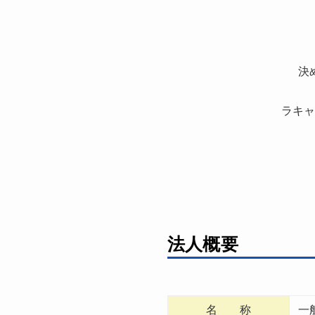
決
ラキャ
法人概要
名 称
一