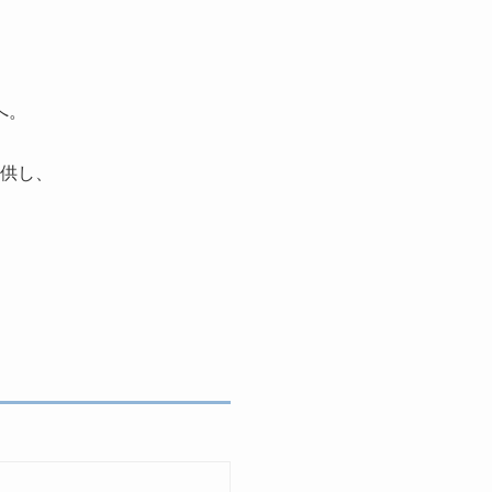
へ。
供し、